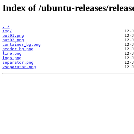
Index of /ubuntu-releases/relea
../
img/
but01.png
but02.png
container_bg.png
header_bg.png
line.png
logo.png
separator.png
vseparator.png